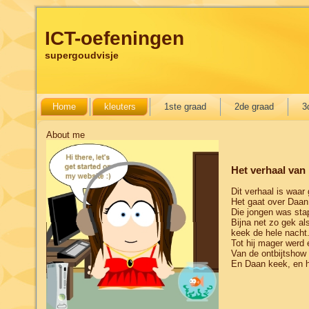
ICT-oefeningen
supergoudvisje
Home
kleuters
1ste graad
2de graad
3
About me
Het verhaal van
Dit verhaal is waar
Het gaat over Daan
Die jongen was stap
Bijna net zo gek als
keek de hele nacht
Tot hij mager werd 
Van de ontbijtshow 
En Daan keek, en hi