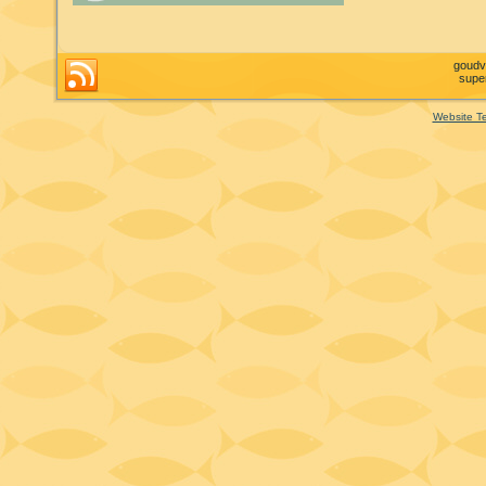
goudv
supe
Website T